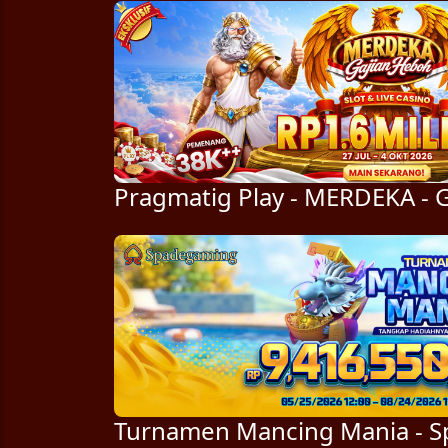
Pragmatig Play - MERDEKA - 
Turnamen Mancing Mania - 