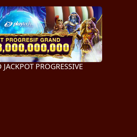
D JACKPOT PROGRESSIVE