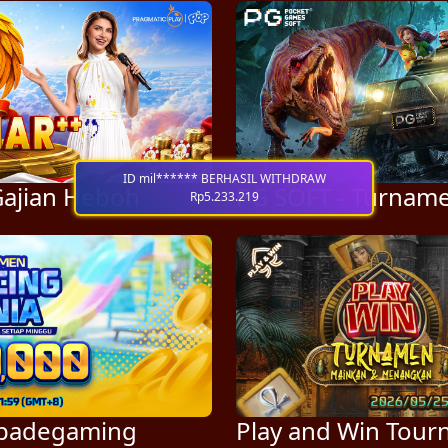
Gajian Heboh
PG SOFT - Turname
Spadegaming
Play and Win Tou