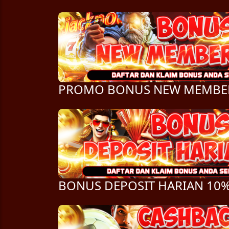
PROMO BONUS NEW MEMBE
BONUS DEPOSIT HARIAN 10