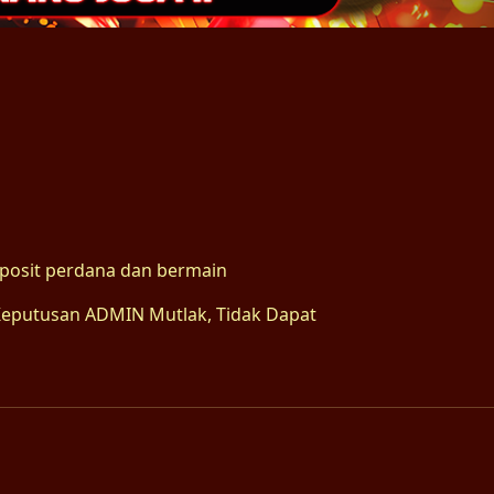
posit perdana dan bermain
 Keputusan ADMIN Mutlak, Tidak Dapat