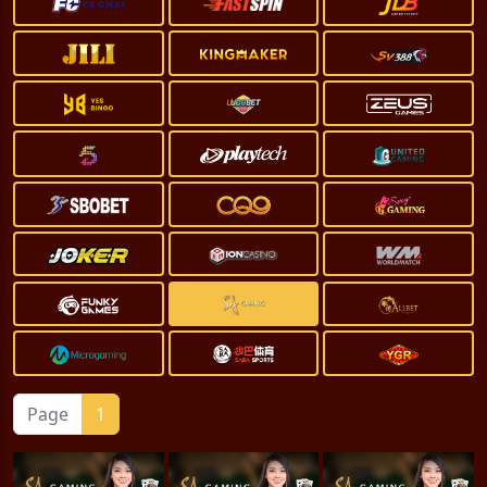
Page
1