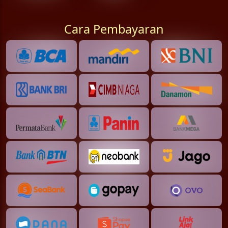
Cara Pembayaran