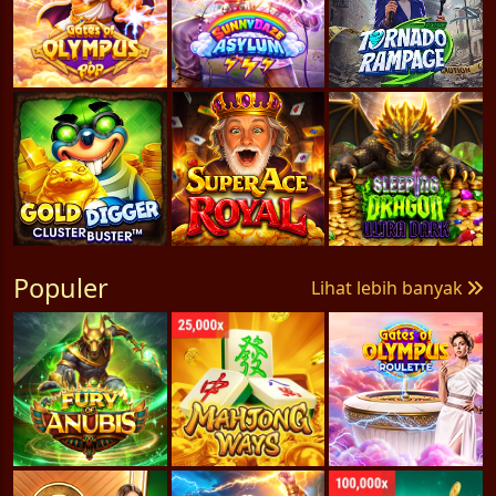
Populer
Lihat lebih banyak