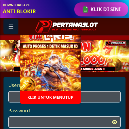
DOWNLOAD APK
KLIK DI SINI
ANTI BLOKIR
Username
KLIK UNTUK MENUTUP
Password