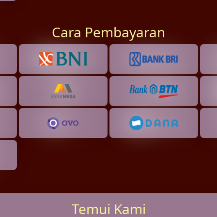
Cara Pembayaran
Temui Kami