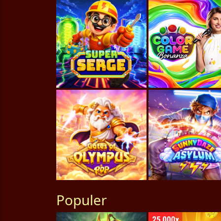
Populer