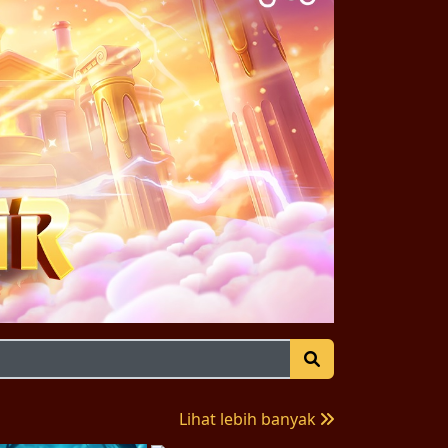
Lihat lebih banyak